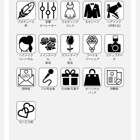
プロデュース
音響
ウエディング
タキシード
ヘアメイク
料
オペレーター
ドレス
(洋装1点)
ヘアメイク
メインテーブ
ゲストテーブ
ブーケ＆
スナップデー
リハーサル
ル
ル
ブートニア
タ
装花
装花
招待状
プロ司会者
引出物/引菓子
オリジナル
消費税
バッグ
サービス料