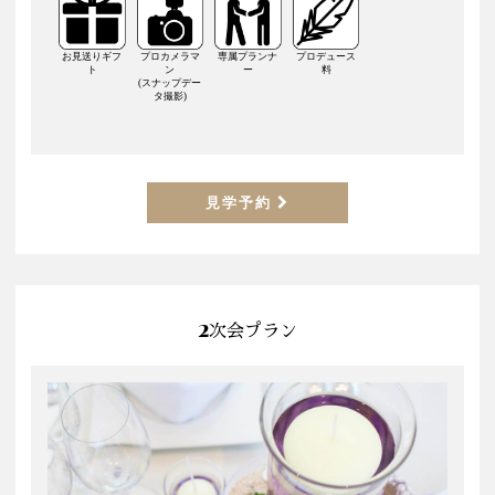
お見送りギフ
プロカメラマ
専属プランナ
プロデュース
ト
ン
ー
料
(スナップデー
タ撮影)
見学予約
2次会プラン