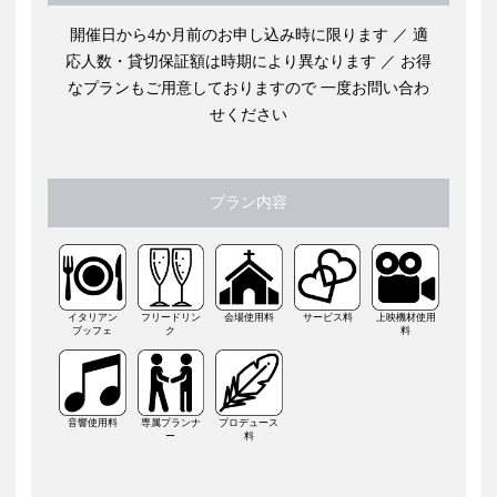
開催日から4か月前のお申し込み時に限ります ／ 適
応人数・貸切保証額は時期により異なります ／ お得
なプランもご用意しておりますので 一度お問い合わ
せください
プラン内容
イタリアン
フリードリン
会場使用料
サービス料
上映機材使用
ブッフェ
ク
料
音響使用料
専属プランナ
プロデュース
ー
料