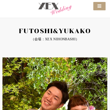
FUTOSHI&YUKAKO
（会場：XEX NIHONBASHI）