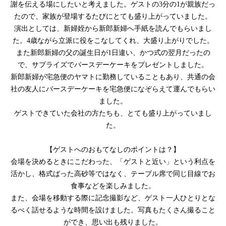
謝を伝える場にしたいと考えました。ゲストの3分の1が親族だっ
たので、家族が登場するたびにとても盛り上がっていました。
演出としては、新婦姪から新郎新婦へ手紙を読んでもらいまし
た。4歳ながら立派に役をこなしてくれ、大盛り上がりでした。
また新郎新婦の父の誕生日が1日違い、かつ式の翌月だったの
で、サプライズでバースデーケーキをプレゼントしました。
新郎新婦が宅急便のヤマトに勤務していることもあり、共通の会
社の友人にバースデーケーキを宅急便になぞらえて運んでもらい
ました。
ゲストできていた会社の方たちも、とても盛り上がっていまし
た。
【ゲストへのおもてなしのポイントは？】
会場を決めるときにこだわった、「ゲストと近い」という利点を
活かし、格式ばった高砂等ではなく、テーブル席で同じ目線でお
食事などを楽しみました。
また、会場を移動する際に記念撮影など、ゲスト一人ひとりとな
るべく話せるような時間を設けました。写真もたくさん撮ること
ができ、思い出も残りました。